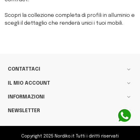
Scopri la collezione completa di
profili in alluminio
e
scegli il dettaglio che renderà unici i tuoi mobili.
expand_more
CONTATTACI
expand_more
IL MIO ACCOUNT
expand_more
INFORMAZIONI
expand_more
NEWSLETTER
Copyright 2025 Nordiko.it Tutti i diritti riservati