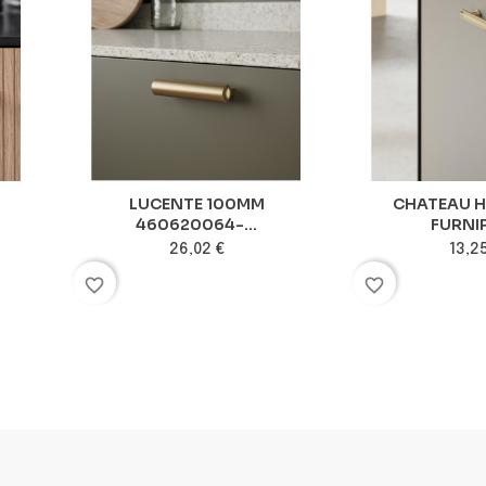
T
LUCENTE 100MM
CHATEAU H
460620064-...
FURNI
26,02 €
13,2
favorite_border
favorite_border