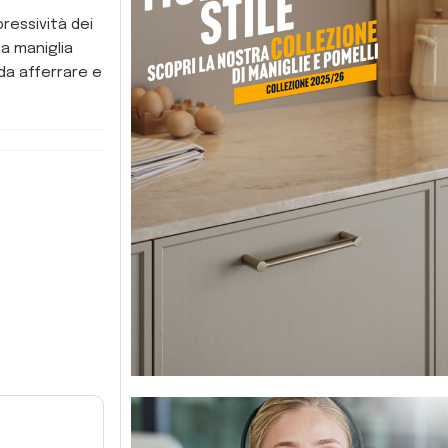
pressività dei
ta maniglia
da afferrare e