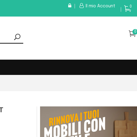
Il mio Account
0
0
T