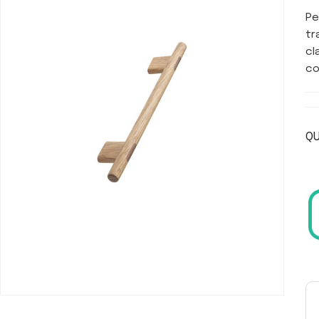
Pe
tr
cl
co
QU