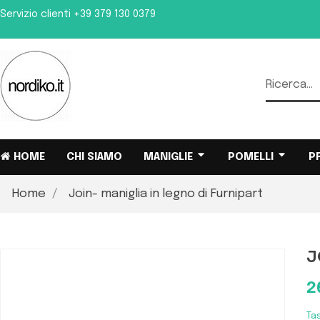
Servizio clienti
+39 379 130 0379
HOME
CHI SIAMO
MANIGLIE
POMELLI
P
Home
Join- maniglia in legno di Furnipart
J
2
Ta