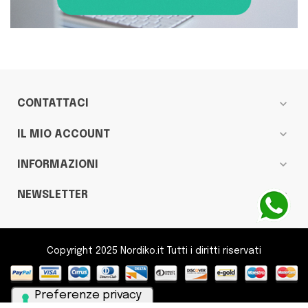
expand_more
CONTATTACI
expand_more
IL MIO ACCOUNT
expand_more
INFORMAZIONI
expand_more
NEWSLETTER
Copyright 2025 Nordiko.it Tutti i diritti riservati