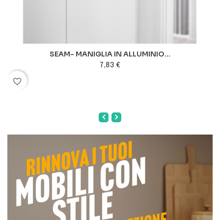
SEAM- MANIGLIA IN ALLUMINIO...
7,83 €
favorite_border