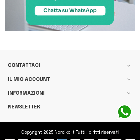
expand_more
CONTATTACI
expand_more
IL MIO ACCOUNT
expand_more
INFORMAZIONI
expand_more
NEWSLETTER
Copyright 2025 Nordiko.it Tutti i diritti riservati