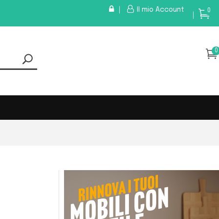
Il mio Account
0
0