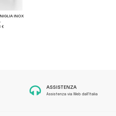
NIGLIA INOX
BALANCE POMELLO DI
V
.
FURNIPART
3 €
10,31 €
favorite_border
favorite_border
ASSISTENZA
Assistenza via Web dall'Italia