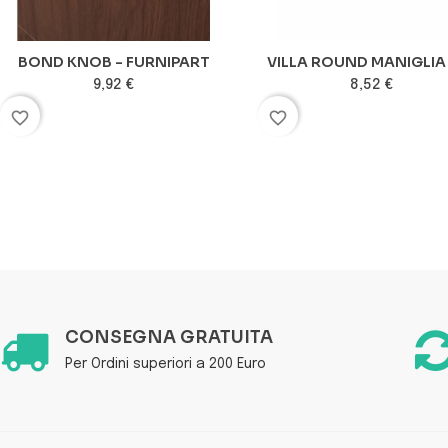
BOND KNOB - FURNIPART
VILLA ROUND MANIGLIA D
9,92 €
8,52 €
favorite_border
favorite_border
CONSEGNA GRATUITA
Per Ordini superiori a 200 Euro