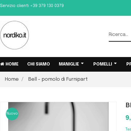
Servizio clienti
+39 379 130 0379
HOME
CHI SIAMO
MANIGLIE
POMELLI
P
Home
Bell - pomolo di Furnipart
B
Nuovo
9
Ta