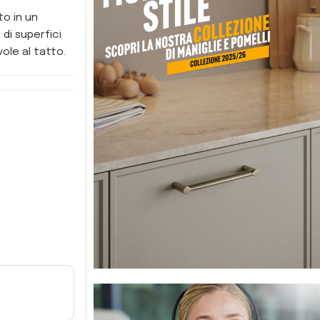
to in un
 di superfici
le al tatto.