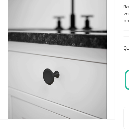
Be
ve
co
QU