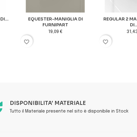
I...
EQUESTER-MANIGLIA DI
REGULAR 2 MA
FURNIPART
DI..
19,09 €
31,4
favorite_border
favorite_border
DISPONIBILITA' MATERIALE
Tutto il Materiale presente nel sito è disponibile in Stock