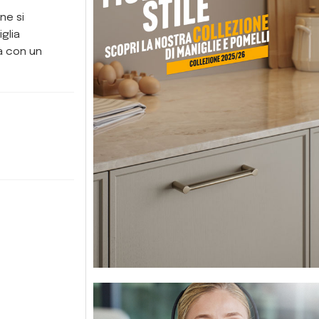
ne si
glia
à con un