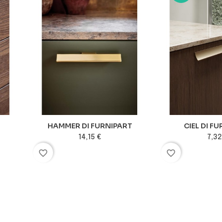
HAMMER DI FURNIPART
CIEL DI F
14,15 €
7,32
favorite_border
favorite_border