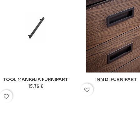
TOOL MANIGLIA FURNIPART
INN DI FURNIPART
15,76 €
favorite_border
favorite_border