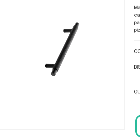
Ma
ca
pa
pi
CO
DI
QU