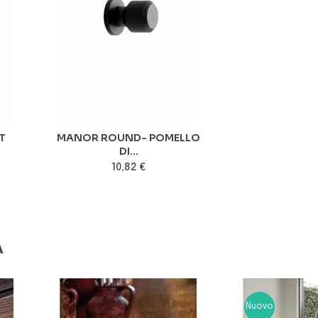
T
MANOR ROUND- POMELLO
DI...
10,82 €
A
Nuovo