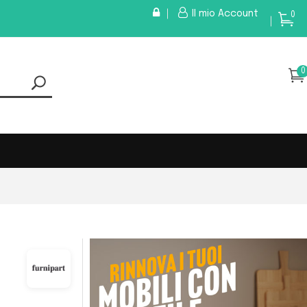
Il mio Account
0
0