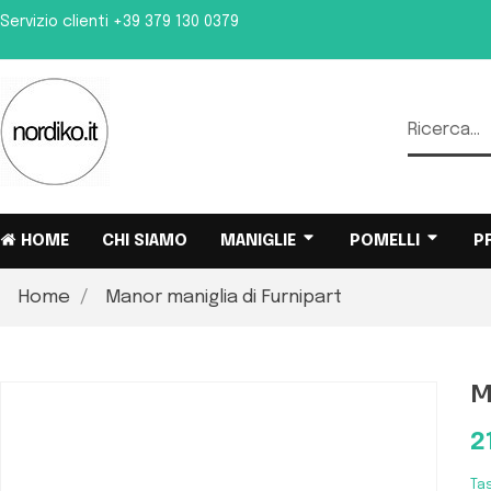
Servizio clienti
+39 379 130 0379
HOME
CHI SIAMO
MANIGLIE
POMELLI
P
Home
Manor maniglia di Furnipart
M
2
Ta