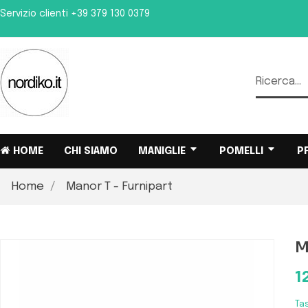
Servizio clienti
+39 379 130 0379
HOME
CHI SIAMO
MANIGLIE
POMELLI
P
Home
Manor T - Furnipart
M
1
Ta