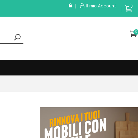
Il mio Account
0
0