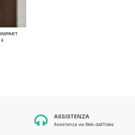
URNIPART
REGULAR 2 - MANIGLIA DI...
BO
 €
32,74 €
favorite_border
favorite_border
ASSISTENZA
Assistenza via Web dall'Italia