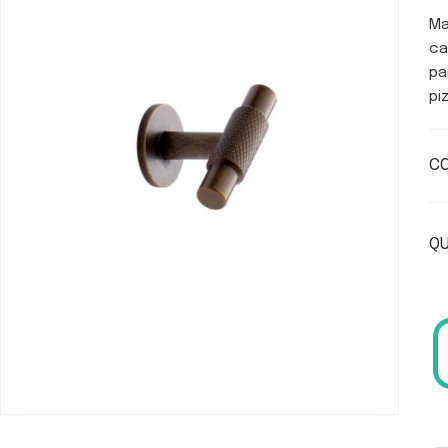
Ma
ca
pa
pi
CO
QU