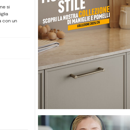
ne si
glia
à con un