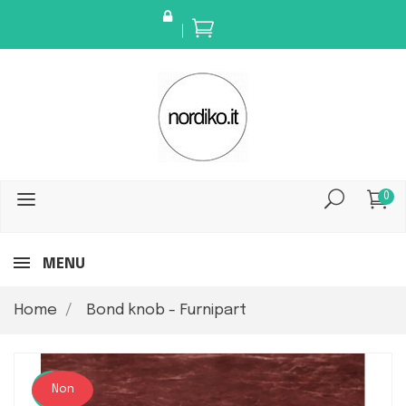
0
MENU
Home
Bond knob - Furnipart
Nuovo
Non