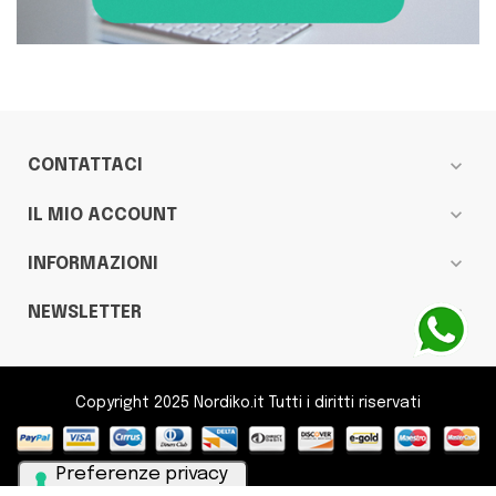
expand_more
CONTATTACI
expand_more
IL MIO ACCOUNT
expand_more
INFORMAZIONI
expand_more
NEWSLETTER
Copyright 2025 Nordiko.it Tutti i diritti riservati