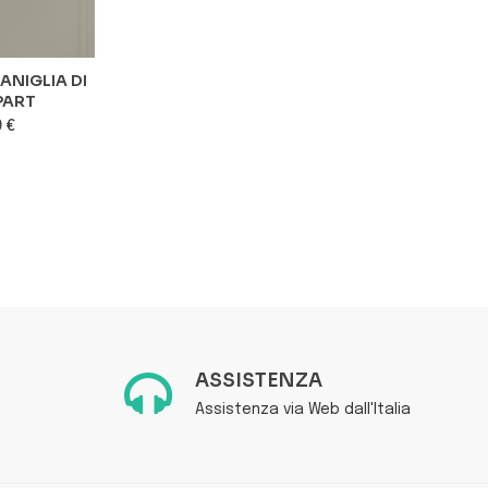
NIGLIA DI
REGULAR 2 - MANIGLIA DI...
BA
PART
32,74 €
9 €
favorite_border
favorite_border
ASSISTENZA
Assistenza via Web dall'Italia