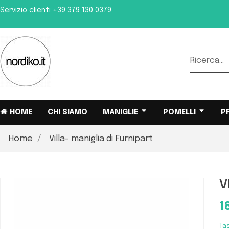
Servizio clienti
+39 379 130 0379
HOME
CHI SIAMO
MANIGLIE
POMELLI
P
Home
Villa- maniglia di Furnipart
V
1
Ta