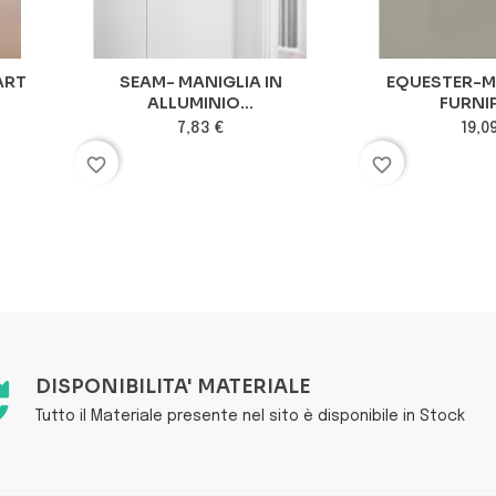
ART
SEAM- MANIGLIA IN
EQUESTER-MA
ALLUMINIO...
FURNI
7,83 €
19,0
favorite_border
favorite_border
DISPONIBILITA' MATERIALE
Tutto il Materiale presente nel sito è disponibile in Stock