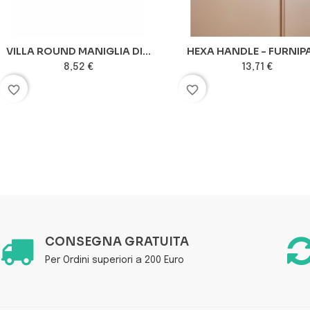
VILLA ROUND MANIGLIA DI...
HEXA HANDLE - FURNIP
8,52 €
13,71 €
favorite_border
favorite_border
CONSEGNA GRATUITA
Per Ordini superiori a 200 Euro