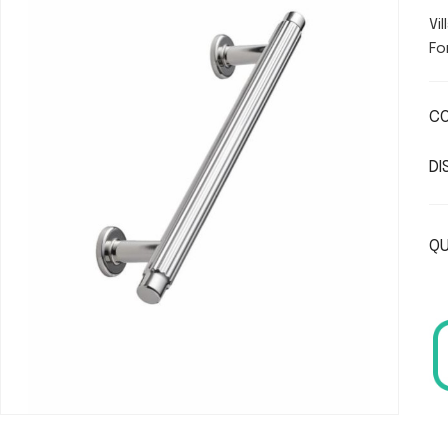
Vi
Fo
CO
DI
QU