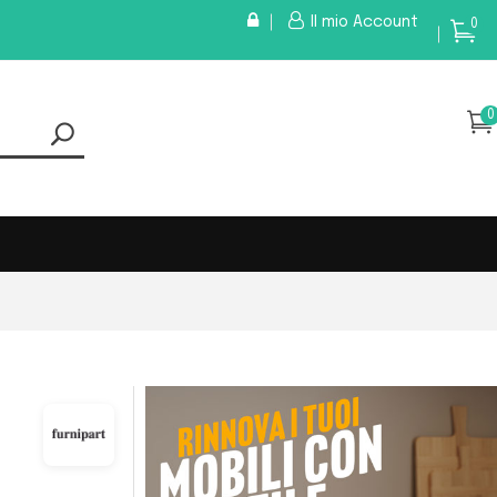
Il mio Account
0
0